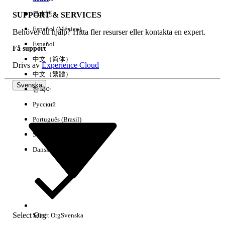
日本語
SUPPORT & SERVICES
Español (México)
Behöver du hjälp? Hitta fler resurser eller kontakta en expert.
Rensa alla
Klart
Español
Få support
中文（简体）
Drivs av
Experience Cloud
中文（繁體）
Svenska
한국어
Русский
Português (Brasil)
Suomi
Dansk
Inga resultat
Här är några söktips
Select Org
Select Org
Svenska
Kontrollera stavningen av dina nyckelord.