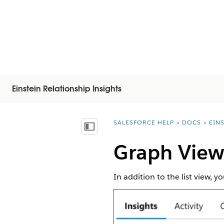
Einstein Relationship Insights
SALESFORCE HELP
DOCS
EIN
You are here:
Inhalt anzeigen
Graph Vie
In addition to the list view, 