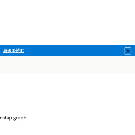
続きを読む
Clo
onship graph.