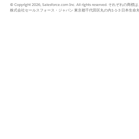
© Copyright 2026, Salesforce.com Inc. All rights reserve
株式会社セールスフォース・ジャパン 東京都千代田区丸の内1-1-3 日本生命丸の内ガ
ip in a graph has these components:
ons in a graph indicate whether the recommendation is a person or
 the related person or company. To view the evidence that supports