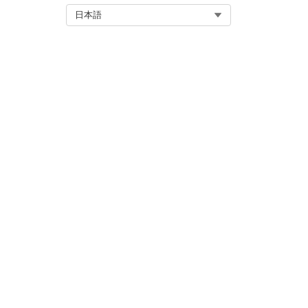
Select Org
日本語
Each recommended relationsh
Record type icon (1): The ic
Record name (2): The name of
the icon.