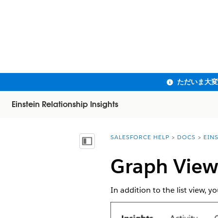
Einstein Relationship Insights
SALESFORCE HELP
DOCS
EIN
You are here:
目次を表示
Graph Vie
In addition to the list view, 