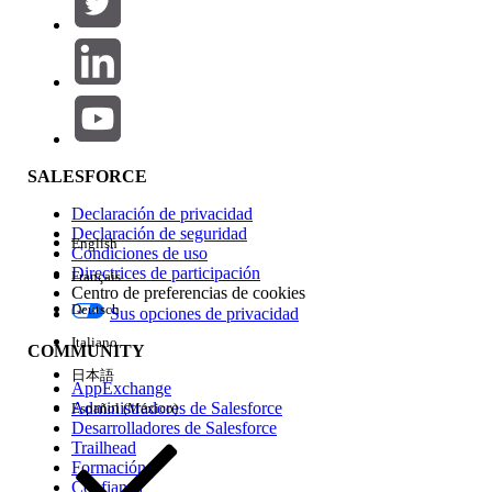
Agregar
Área de productos
Repercusión de función
SALESFORCE
Declaración de privacidad
Declaración de seguridad
English
Condiciones de uso
Directrices de participación
Français
Centro de preferencias de cookies
Deutsch
Sus opciones de privacidad
Edición
Italiano
COMMUNITY
日本語
AppExchange
Administradores de Salesforce
Español (México)
Desarrolladores de Salesforce
Trailhead
Experiencia
Formación
Confianza