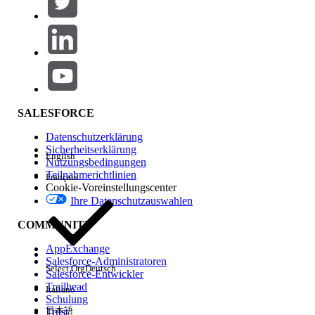
Produktbereich
Hinzufügen
Auswirkungen auf Funktionen
SALESFORCE
Datenschutzerklärung
Sicherheitserklärung
English
Nutzungsbedingungen
Teilnahmerichtlinien
Français
Cookie-Voreinstellungscenter
Ihre Datenschutzauswahlen
Edition
COMMUNITY
AppExchange
Salesforce-Administratoren
Select Org
Deutsch
Salesforce-Entwickler
Trailhead
Italiano
Erfahrung
Schulung
日本語
Trust