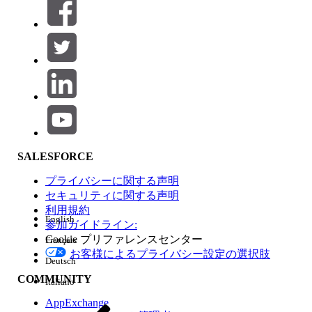
絞り込み条件 (0)
絞り込み条件を選択
追加
製品エリア
SALESFORCE
機能の影響
プライバシーに関する声明
セキュリティに関する声明
利用規約
English
参加ガイドライン:
Cookie プリファレンスセンター
Français
エディション
お客様によるプライバシー設定の選択肢
Deutsch
COMMUNITY
Italiano
AppExchange