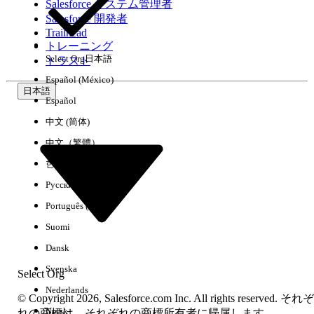
Salesforce システム管理者
Salesforce 開発者
環境
Trailhead
トレーニング
Select Org
日本語
トラスト
Español (México)
日本語
Español
すべてクリア
完了
中文 (简体)
中文（繁體）
한국어
Русский
Português (Brasil)
Suomi
Dansk
Svenska
Select Org
Nederlands
© Copyright 2026, Salesforce.com Inc. All rights reserved. それぞ
Norsk
結果がありません
れの商標は、それぞれの商標所有者に帰属します。