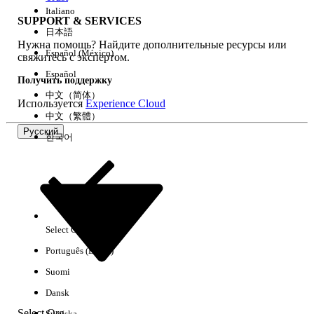
Italiano
SUPPORT & SERVICES
日本語
Нужна помощь? Найдите дополнительные ресурсы или
Очистить все
Готово
Español (México)
свяжитесь с экспертом.
Español
Получить поддержку
中文（简体）
Используется
Experience Cloud
中文（繁體）
Русский
한국어
Select Org
Русский
Português (Brasil)
Результаты отсутствуют
Suomi
Ниже приведены некоторые советы по поиску.
Dansk
Проверьте орфографию ключевых слов.
Select Org
Svenska