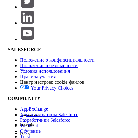
Добавить
Область продуктов
Влияние на функции
SALESFORCE
Положение о конфиденциальности
Положение о безопасности
Условия использования
Правила участия
Центр настроек cookie-файлов
Your Privacy Choices
Версия
COMMUNITY
AppExchange
Администраторы Salesforce
Английский
Разработчики Salesforce
Français
Trailhead
Возможности
Обучение
Deutsch
Trust