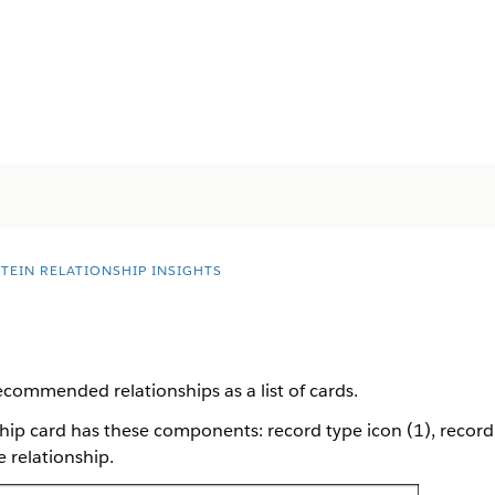
STEIN RELATIONSHIP INSIGHTS
recommended relationships as a list of cards.
p card has these components: record type icon (1), record 
 relationship.