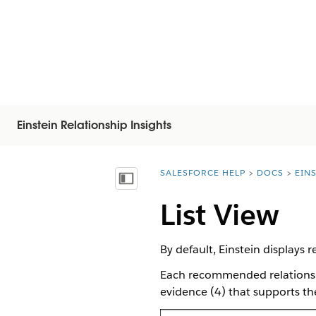
Einstein Relationship Insights
SALESFORCE HELP
DOCS
EIN
You are here:
顯示目錄
List View
By default, Einstein displays 
Each recommended relationshi
evidence (4) that supports the