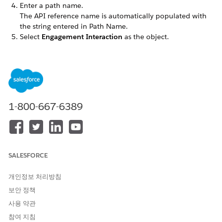
Enter a path name.
The API reference name is automatically populated with
the string entered in Path Name.
Select
Engagement Interaction
as the object.
Select the record type.
If there aren’t any custom record types,
Master
is selected
by default.
Select the picklist that the path assistant uses.
For example, select Status. Steps for each path are based
on picklist values that you select.
1-800-667-6389
Click
Next
.
Select the fields that you want your users to see. Then,
provide guidance for each step in the path. The Status
field in the Engagement Interaction object is dynamic with
the default picklist values New, In Progress, and
SALESFORCE
Completed. These values are selected by default in the
path.
개인정보 처리방침
Click
Next
and activate the path.
보안 정책
To display a celebratory animation when users complete
the path, enable celebrations.
사용 약관
Click
Finish
. You’ll be redirected to the Path Settings home
참여 지침