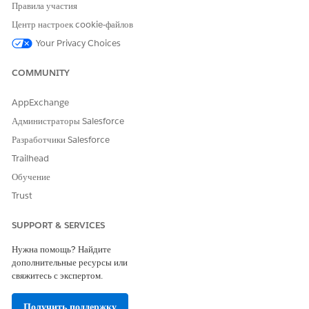
page.
Правила участия
Центр настроек cookie-файлов
Your Privacy Choices
ЭТА СТАТЬЯ РЕШИЛА ВАШУ ПРОБЛЕМУ?
COMMUNITY
Оставьте свой отзыв, чтобы мы могли стать лучше!
AppExchange
Да
Нет
Администраторы Salesforce
Разработчики Salesforce
Trailhead
Обучение
Trust
SUPPORT & SERVICES
Нужна помощь? Найдите
дополнительные ресурсы или
свяжитесь с экспертом.
Получить поддержку