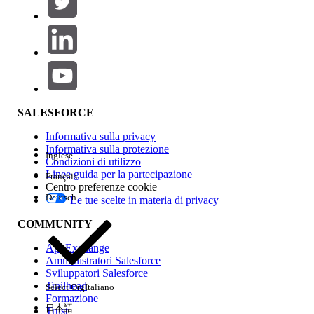
Aggiungi
Area prodotti
Impatto della funzione
SALESFORCE
Informativa sulla privacy
Informativa sulla protezione
Inglese
Condizioni di utilizzo
Linee guida per la partecipazione
Français
Centro preferenze cookie
Deutsch
Le tue scelte in materia di privacy
Edition
COMMUNITY
AppExchange
Amministratori Salesforce
Sviluppatori Salesforce
Trailhead
Select Org
Italiano
Esperienza
Formazione
日本語
Trust