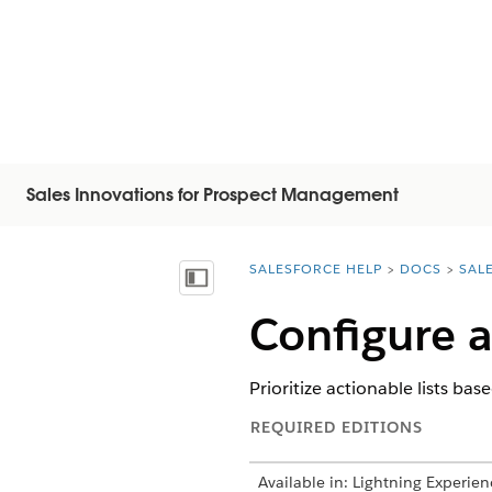
Sales Innovations for Prospect Management
SALESFORCE HELP
DOCS
SAL
You are here:
목차 표시
Configure a
Prioritize actionable lists ba
REQUIRED EDITIONS
Available in: Lightning Experien