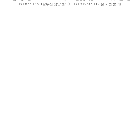
TEL : 080-822-1378 (솔루션 상담 문의) | 080-805-9651 (기술 지원 문의)
t
on the Actionable List record page.
able list:
cript in the Actionable List Engagement component, enter the Omni
nguage format.