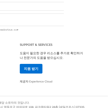
mission set
gents through the business process
SUPPORT & SERVICES
st to agents for them to engage with
도움이 필요한 경우 리소스를 추가로 확인하거
나 전문가의 도움을 받으십시오.
지원 받기
제공자
Experience Cloud
록 상표는 해당 소유자의 것입니다.
별시 영등포구 여의대로 108, 파크원타워2 28층 (세일즈포스) 07335