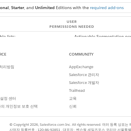
ional
,
Starter
, and
Unlimited
Editions with the
required add-ons
USER
PERMISSIONS NEEDED
le lists:
Actionable Segmentation per
pects, select a priority for an actionable list. To guide the a
RCE
COMMUNITY
 list, set up an OmniScript. Finally, assign the actionable li
s with them.
 처리방침
AppExchange
Salesforce 관리자
Salesforce 개발자
Trailhead
 설정 센터
교육
의 개인정보 보호 선택
신뢰
© Copyright 2026, Salesforce.com Inc. All rights reserved. 여러 등
사업자 등록번호 : 120-86-92851 , 대표자 : 벤슨웡 세일즈포스 코리아 서울특