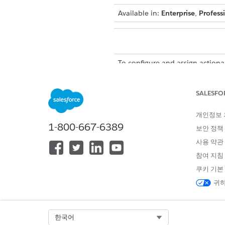
Available in:
Enterprise
,
Profess
To configure and assign actionab
To help agents prioritize pros
SALESFO
associated with the actionable
the prospects and do busines
개인정보
1-800-667-6389
보안 정책
사용 약관
참여 지침
쿠키 기본
귀하
Select Org
한국어