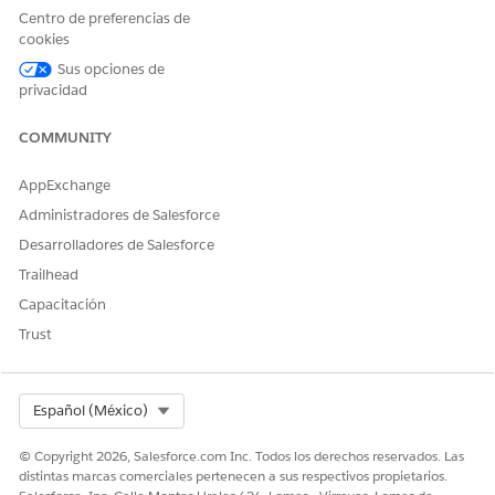
¡Háganos saber cómo podemos mejorar!
Centro de preferencias de
cookies
Sí
No
Sus opciones de
privacidad
COMMUNITY
AppExchange
Administradores de Salesforce
Desarrolladores de Salesforce
Trailhead
Capacitación
Trust
Select Org
Español (México)
© Copyright 2026, Salesforce.com Inc. Todos los derechos reservados. Las
distintas marcas comerciales pertenecen a sus respectivos propietarios.