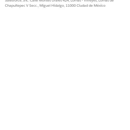
Salesforce, Inc. Calle Montes Urales 424, Lomas - Virreyes, Lomas de
Chapultepec V Secc., Miguel Hidalgo, 11000 Ciudad de México