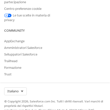
partecipazione
Facci sapere, così possiamo migliorare!
Centro preferenze cookie
Sì
No
Le tue scelte in materia di
privacy
COMMUNITY
AppExchange
Amministratori Salesforce
Sviluppatori Salesforce
Trailhead
Formazione
Trust
Select Org
Italiano
© Copyright 2026, Salesforce.com Inc. Tutti i diritti riservati. Vari marchi di
proprietà dei rispettivi titolari.