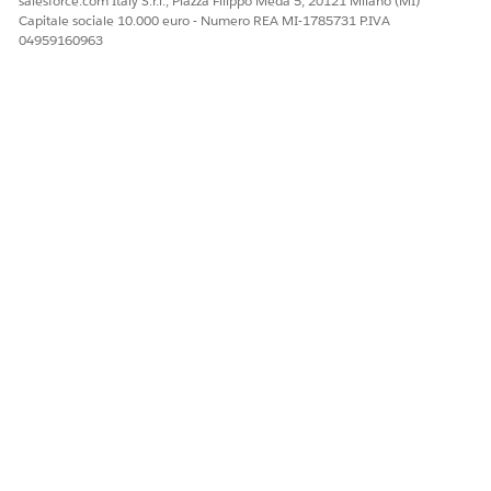
salesforce.com Italy S.r.l., Piazza Filippo Meda 5, 20121 Milano (MI)
Capitale sociale 10.000 euro - Numero REA MI-1785731 P.IVA
04959160963