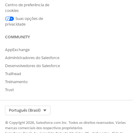
ESTE ARTIGO RESOLVEU SEU PROBLEMA?
Centro de preferência de
Diga-nos para podermos melhorar!
cookies
Suas opções de
Sim
Não
privacidade
COMMUNITY
AppExchange
Administradores do Salesforce
Desenvolvedores do Salesforce
Trailhead
Treinamento
Trust
Select Org
Português (Brasil)
© Copyright 2026, Salesforce.com Inc. Todos os direitos reservados. Várias
marcas comerciais dos respectivos proprietários.