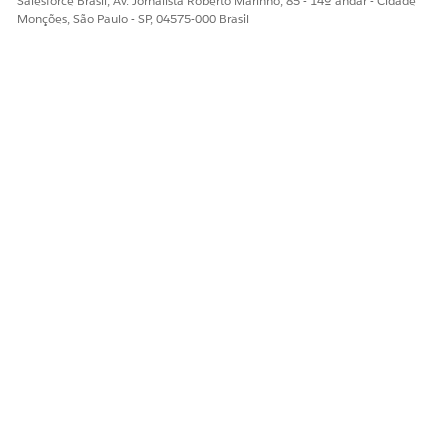
Salesforce Brasil, Av. Jornalista Roberto Marinho, 85 - 14º andar - Cidade
Monções, São Paulo - SP, 04575-000 Brasil