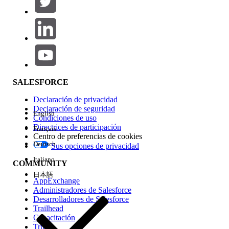
Agregar
Área de productos
Repercusión de función
SALESFORCE
Declaración de privacidad
Declaración de seguridad
English
Condiciones de uso
Directrices de participación
Français
Centro de preferencias de cookies
Deutsch
Sus opciones de privacidad
Edición
Italiano
COMMUNITY
日本語
AppExchange
Administradores de Salesforce
Desarrolladores de Salesforce
Trailhead
Experiencia
Capacitación
Trust