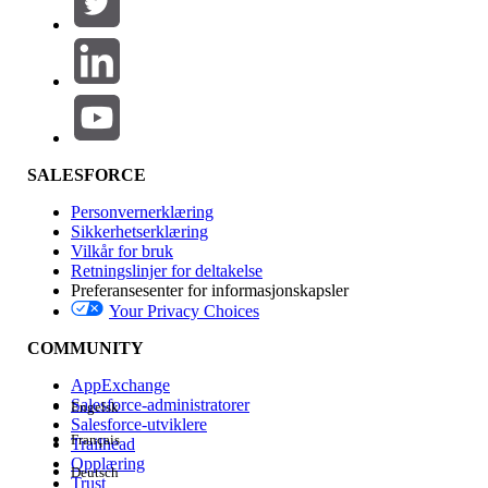
Legg til
Produktområde
Funksjonsinnvirkning
SALESFORCE
Personvernerklæring
Sikkerhetserklæring
Vilkår for bruk
Retningslinjer for deltakelse
Preferansesenter for informasjonskapsler
Your Privacy Choices
Utgave
COMMUNITY
AppExchange
Salesforce-administratorer
Engelsk
Salesforce-utviklere
Français
Trailhead
Erfaring
Opplæring
Deutsch
Trust