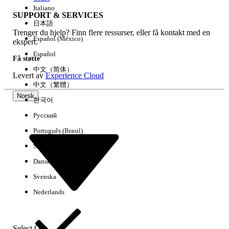
Italiano
SUPPORT & SERVICES
日本語
Trenger du hjelp? Finn flere ressurser, eller få kontakt med en
Fjern alle
Utført
Español (México)
ekspert.
Español
Få støtte
中文（简体）
Levert av
Experience Cloud
中文（繁體）
Norsk
한국어
Русский
Português (Brasil)
Suomi
Dansk
Svenska
Ingen resultater
Nederlands
Her er noen søketips
Kontroller stavemåten i søkeordene.
Select Org