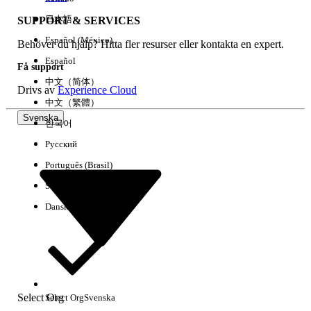
日本語
SUPPORT & SERVICES
Español (México)
Behöver du hjälp? Hitta fler resurser eller kontakta en expert.
Rensa alla
Klart
Español
Få support
中文（简体）
Drivs av
Experience Cloud
中文（繁體）
Svenska
한국어
Русский
Português (Brasil)
Suomi
Dansk
Inga resultat
Här är några söktips
Select Org
Select Org
Svenska
Kontrollera stavningen av dina nyckelord.