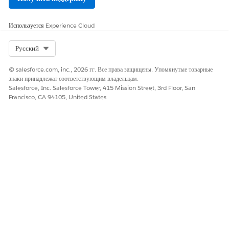
Справка Salesforce: Предупреждения о записи в контактном
центре
Используется
Experience Cloud
Select Org
Русский
ЭТА СТАТЬЯ РЕШИЛА ВАШУ ПРОБЛЕМУ?
Оставьте свой отзыв, чтобы мы могли стать лучше!
© salesforce.com, inc., 2026 гг. Все права защищены. Упомянутые товарные
знаки принадлежат соответствующим владельцам.
Да
Нет
Salesforce, Inc. Salesforce Tower, 415 Mission Street, 3rd Floor, San
Francisco, CA 94105, United States