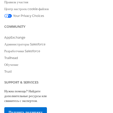
Перейдите в предупреждения и просмотрите уведомления.
Правила участия
Нажмите кнопку «Действие».
Центр настроек cookie-файлов
Откладывайте предупреждение на 24 часа или пропустите его.
Your Privacy Choices
COMMUNITY
AppExchange
Администраторы Salesforce
Разработчики Salesforce
Trailhead
Обучение
Trust
SUPPORT & SERVICES
Нужна помощь? Найдите
дополнительные ресурсы или
свяжитесь с экспертом.
СМ. ТАКЖЕ:
Получить поддержку