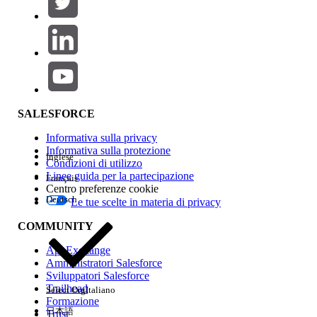
Aggiungi
Area prodotti
Impatto della funzione
SALESFORCE
Informativa sulla privacy
Informativa sulla protezione
Inglese
Condizioni di utilizzo
Linee guida per la partecipazione
Français
Centro preferenze cookie
Deutsch
Le tue scelte in materia di privacy
Edition
COMMUNITY
AppExchange
Amministratori Salesforce
Sviluppatori Salesforce
Trailhead
Select Org
Italiano
Esperienza
Formazione
日本語
Trust