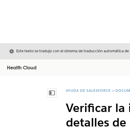
Cerrar
Este texto se tradujo con el sistema de traducción automática de
Health Cloud
AYUDA DE SALESFORCE
DOCUM
Usted está aquí:
Mostrar índice de materias
Verificar l
detalles de