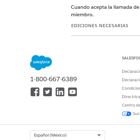
Cuando acepta la llamada de u
miembro.
EDICIONES NECESARIAS
Disponible en: Lightning Ex
Disponible en:
Enterprise Ed
SALESFO
Declaraci
1-800-667-6389
Para utilizar la aplicación Cent
Declaraci
Condicio
Desde el Iniciador de aplica
Directric
Desde el menú de navegación
Centro de
Navegue a la ficha Verificaci
Sus
Select Org
Español (México)