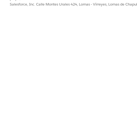
Salesforce, Inc. Calle Montes Urales 424, Lomas - Virreyes, Lomas de Chap
interacción.
interacción.
 Otra persona, ingrese palabras clave para buscar el usuario y, a co
io en los resultados de búsqueda y haga clic en Siguiente.
ero de la cuenta con la persona que llama. A continuación, haga cl
ión adicional, verifique el número de teléfono o el código postal.
tidad del miembro, ve automáticamente los detalles del miembro en