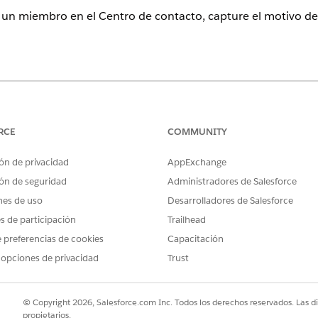
n miembro en el Centro de contacto, capture el motivo de l
perience
ition
y
Unlimited Edition
con Health Cloud
RCE
COMMUNITY
PERMISOS DE USUARIO NECESARIOS
ón de privacidad
AppExchange
ro de contacto para Health Cloud:
ón de seguridad
Administradores de Salesforce
Gestionar Centro de contact
nes de uso
Desarrolladores de Salesforce
ción, busque y seleccione
Centro de contacto
.
es de participación
Trailhead
, haga clic en
Interacciones de implicación
.
 preferencias de cookies
Capacitación
ón de identidad.
 opciones de privacidad
Trust
© Copyright 2026, Salesforce.com Inc. Todos los derechos reservados. Las d
propietarios.