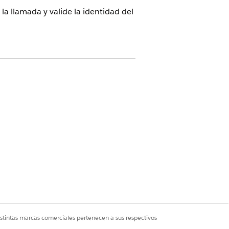
a llamada y valide la identidad del
o para Health Cloud
istintas marcas comerciales pertenecen a sus respectivos