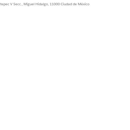
ultepec V Secc., Miguel Hidalgo, 11000 Ciudad de México
ntinuación, haga clic en Siguiente.
ic en
junto al nombre de la cuenta y
 el Centro de contacto.