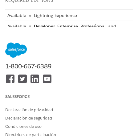
REQUIRED EDITIONS
Available in: Lightning Experience
Available in:
Developer
,
Enterprise
,
Professional
, and
Unlimited
editions for Industries clouds where Context
Service is enabled
Supported Object Field Data Types Mapping to Attribute Data
Types
ATTRIBUTE'S DATA TYPE
OBJECT FIELD'S DATA TYPE
1-800-667-6389
String
String
Textarea
Email
SALESFORCE
Phone
Declaración de privacidad
Picklist
Declaración de seguridad
Reference
Condiciones de uso
Time
Directrices de participación