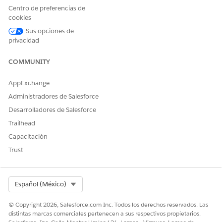
URL
Centro de preferencias de
cookies
EncryptedText
Sus opciones de
Address
privacidad
Combobox
COMMUNITY
MultiEnum
AppExchange
Date
DateTime
Administradores de Salesforce
Date
Desarrolladores de Salesforce
Trailhead
Currency
Currency
Capacitación
Boolean
Boolean
Trust
Number
Int
Number
Select Org
Español (México)
Double
© Copyright 2026, Salesforce.com Inc. Todos los derechos reservados. Las
Decimal
distintas marcas comerciales pertenecen a sus respectivos propietarios.