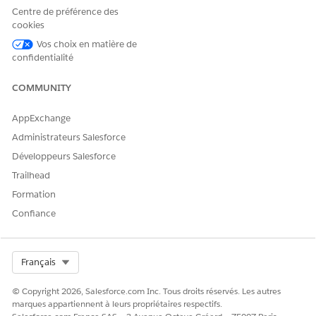
URL
Centre de préférence des
cookies
EncryptedText
Vos choix en matière de
Address
confidentialité
Combobox
COMMUNITY
MultiEnum
AppExchange
Date
DateTime
Administrateurs Salesforce
Date
Développeurs Salesforce
Trailhead
Currency
Currency
Formation
Boolean
Boolean
Confiance
Number
Int
Number
Select Org
Français
Double
© Copyright 2026, Salesforce.com Inc. Tous droits réservés. Les autres
Decimal
marques appartiennent à leurs propriétaires respectifs.