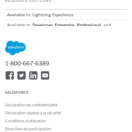
REQUIRED EDITIONS
Available in: Lightning Experience
Available in:
Developer
,
Enterprise
,
Professional
, and
Unlimited
editions for Industries clouds where Context
Service is enabled
Supported Object Field Data Types Mapping to Attribute Data
Types
ATTRIBUTE'S DATA TYPE
OBJECT FIELD'S DATA TYPE
1-800-667-6389
String
String
Textarea
Email
SALESFORCE
Phone
Déclaration de confidentialité
Picklist
Déclaration relative à la sécurité
Reference
Conditions d’utilisation
Time
Directives de participation