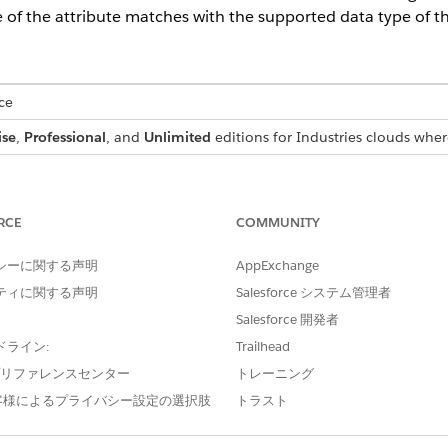
 of the attribute matches with the supported data type of the
ce
ise
,
Professional
, and
Unlimited
editions for Industries clouds wher
Attribute Data Types
OBJECT FIELD'S DATA TYPE
RCE
COMMUNITY
String
シーに関する声明
AppExchange
Textarea
ティに関する声明
Salesforce システム管理者
Email
Salesforce 開発者
Phone
ドライン:
Trailhead
e プリファレンスセンター
トレーニング
Picklist
客様によるプライバシー設定の選択肢
トラスト
Reference