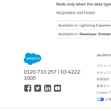
fields only when the data type
REQUIRED EDITIONS
Available in: Lightning Experien
Available in:
Developer
,
Enterpr
Supported Object Field Data Types Mapping to 
ATTRIBUTE'S DATA TYPE
SALESFO
String
プライバ
0120-733-257 | 03-4222-
セキュリ
1000
利用規約
参加ガイ
Cooki
お