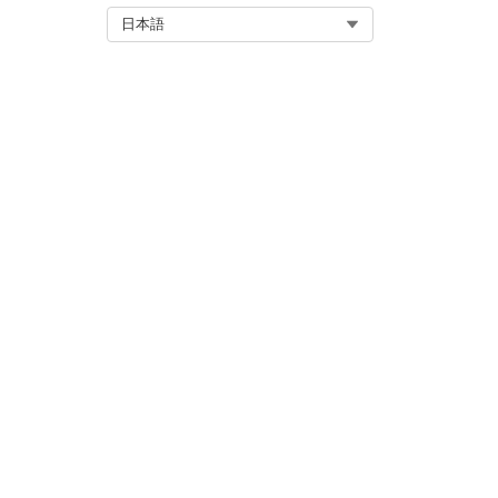
Select Org
日本語
Date
Currency
Boolean
Number