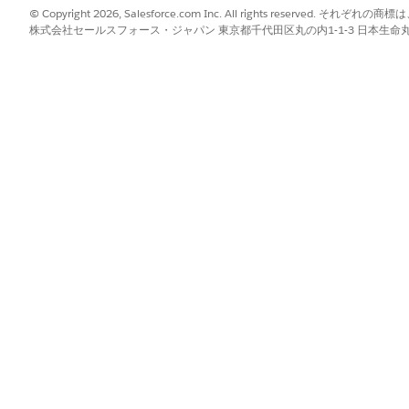
Time
© Copyright 2026, Salesforce.com Inc. All rights reserve
株式会社セールスフォース・ジャパン 東京都千代田区丸の内1-1-3 日本生命丸の内ガ
URL
EncryptedText
Address
Combobox
MultiEnum
DateTime
Date
Currency
Boolean
Int
Number
Double