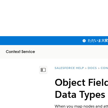
Context Service
SALESFORCE HELP
DOCS
CON
You are here:
目次を表示
Object Fiel
Data Types
When you map nodes and attri