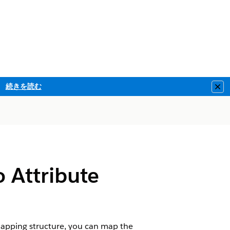
続きを読む
Clo
 Attribute
mapping structure, you can map the