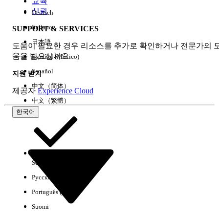
교육
신뢰
Deutsch
Italiano
SUPPORT & SERVICES
모두 지우기
완료
日本語
도움이 필요한 경우 리소스를 추가로 확인하거나 전문가의 
움을 받으십시오.
Español (México)
Español
지원 받기
中文（简体）
제공자
Experience Cloud
中文（繁體）
한국어
Select Org
한국어
Русский
결과 없음
Português (Brasil)
몇 가지 검색 팁
Suomi