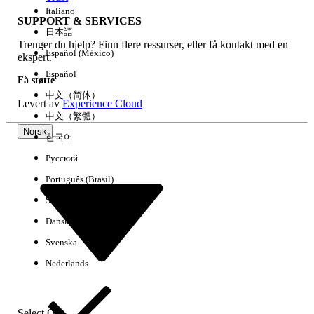
Italiano
SUPPORT & SERVICES
日本語
Trenger du hjelp? Finn flere ressurser, eller få kontakt med en
Fjern alle
Utført
Español (México)
ekspert.
Español
Få støtte
中文（简体）
Levert av
Experience Cloud
中文（繁體）
Norsk
한국어
Русский
Português (Brasil)
Suomi
Dansk
Svenska
Ingen resultater
Nederlands
Her er noen søketips
Kontroller stavemåten i søkeordene.
Select Org