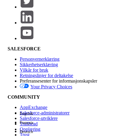
Legg til
Produktområde
Funksjonsinnvirkning
SALESFORCE
Personvernerklæring
Sikkerhetserklæring
Vilkår for bruk
Retningslinjer for deltakelse
Preferansesenter for informasjonskapsler
Your Privacy Choices
Utgave
COMMUNITY
AppExchange
Salesforce-administratorer
Engelsk
Salesforce-utviklere
Français
Trailhead
Erfaring
Opplæring
Deutsch
Trust