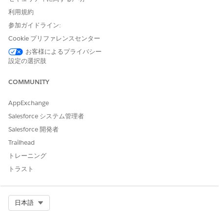
Operator: =
利用規約
Value: Alex
参加ガイドライン:
For Date type attributes, you can also set a Date Range
filter. For example, to filter all asset records that have a
Cookie プリファレンスセンター
lifecycle end date in the upcoming week, set these values:
お客様によるプライバシー
設定の選択肢
Node: Asset
Attribute: LifecycleEndDate
COMMUNITY
Operator: <=
Date Range: Upcoming Days
AppExchange
Days Count: 7
Salesforce システム管理者
To add a condition, click
Add Condition
.
Salesforce 開発者
To add a sort order to your nodes and attributes, in the
Sort Order section, select a
Node
,
Attribute
,
Sort Order
Trailhead
and enter a
Limit
value.
トレーニング
You can add up to two sort orders for a context filter by
トラスト
clicking
Add Sort Order
.
Save your changes.
Select Org
日本語