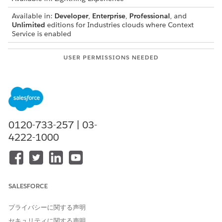
Available in:
Developer
,
Enterprise
,
Professional
, and
Unlimited
editions for Industries clouds where Context
Service is enabled
USER PERMISSIONS NEEDED
To create context filters:
Context Service Admin
In Setup, find and select
Context Definitions
.
On the Custom Definitions tab, select the context
definition that you want to add a filter to.
0120-733-257 | 03-
Click the Filters tab.
4222-1000
To create a context filter, click
New Filter
.
Enter the
Filter Name
,
API Name
, and
Description
.
Under the Conditions section, select a
Node
,
Attribute
,
Operator
and enter a
Value
.
For example, to filter all records that have the account
SALESFORCE
name Alex, set these values:
Node: Account
プライバシーに関する声明
Attribute: Name
セキュリティに関する声明