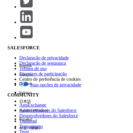
Adicionar
Área de produtos
Impacto do recurso
SALESFORCE
Declaração de privacidade
Declaração de segurança
English
Termos de uso
Diretrizes de participação
Français
Centro de preferência de cookies
Deutsch
Suas opções de privacidade
Edição
Italiano
COMMUNITY
日本語
AppExchange
Administradores do Salesforce
Español (México)
Desenvolvedores do Salesforce
Español
Trailhead
Experiência
Treinamento
中文（简体）
Trust