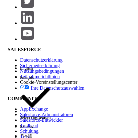
Produktbereich
Hinzufügen
Auswirkungen auf Funktionen
SALESFORCE
Datenschutzerklärung
Sicherheitserklärung
English
Nutzungsbedingungen
Teilnahmerichtlinien
Français
Cookie-Voreinstellungscenter
Ihre Datenschutzauswahlen
Edition
COMMUNITY
AppExchange
Salesforce-Administratoren
Select Org
Deutsch
Salesforce-Entwickler
Trailhead
Italiano
Erfahrung
Schulung
日本語
Trust