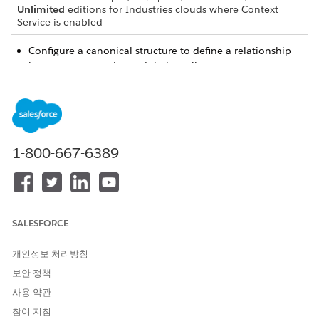
Unlimited
editions for Industries clouds where Context
Service is enabled
Configure a canonical structure to define a relationship
between your nodes and their attributes.
Define tags that enable all the processes in your
application to consume and return data from the context
definition.
Map your nodes and attributes to the correct input data
source so that your context definition is consuming the
1-800-667-6389
right data. Data here represents Salesforce objects or
custom objects and their fields.
SALESFORCE
개인정보 처리방침
보안 정책
사용 약관
참여 지침