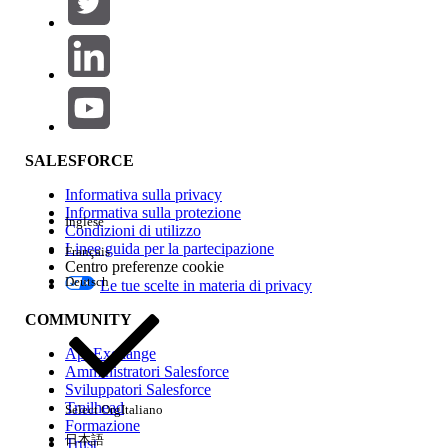
Aggiungi
Area prodotti
Impatto della funzione
SALESFORCE
Informativa sulla privacy
Informativa sulla protezione
Inglese
Condizioni di utilizzo
Linee guida per la partecipazione
Français
Centro preferenze cookie
Deutsch
Le tue scelte in materia di privacy
Edition
COMMUNITY
AppExchange
Amministratori Salesforce
Sviluppatori Salesforce
Trailhead
Select Org
Italiano
Esperienza
Formazione
日本語
Trust