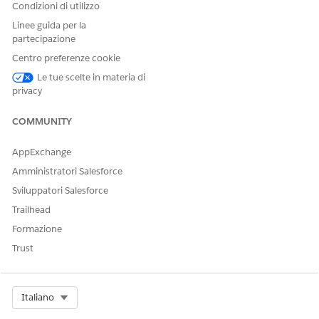
Condizioni di utilizzo
context definition
structure
Linee guida per la
partecipazione
When you use context instances, stay within these limits.
Centro preferenze cookie
Le tue scelte in materia di
LIMIT
DEFAULT
MAXIMUM
NOTES
VALUE
VALUE
privacy
Number of
20,000
COMMUNITY
active
context
AppExchange
instances
that an
Amministratori Salesforce
application
Sviluppatori Salesforce
can have
within the
Trailhead
specified
Formazione
Time To Live
duration
Trust
Number of
10,000
20,000
records in a
context
Select Org
Italiano
instance