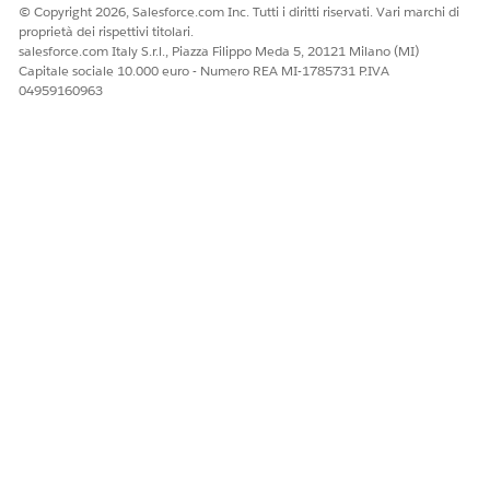
© Copyright 2026, Salesforce.com Inc. Tutti i diritti riservati. Vari marchi di
Time To Live
10 minutes
45 minutes
proprietà dei rispettivi titolari.
configuratio
salesforce.com Italy S.r.l., Piazza Filippo Meda 5, 20121 Milano (MI)
n in a
Capitale sociale 10.000 euro - Numero REA MI-1785731 P.IVA
context
04959160963
definition at
design time
QUESTO ARTICOLO HA RISOLTO IL PROBLEMA?
Facci sapere, così possiamo migliorare!
Sì
No