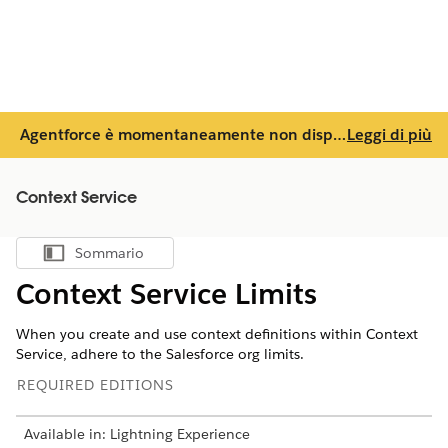
Agentforce è momentaneamente non disponibile. Riprova più tardi o vedi gli argomenti della Guida di seguito. Per un supporto aggiuntivo, contatta
Leggi di più
Context Service
Sommario
Mostra sommario
Context Service Limits
When you create and use context definitions within Context
Service, adhere to the Salesforce org limits.
REQUIRED EDITIONS
Available in: Lightning Experience