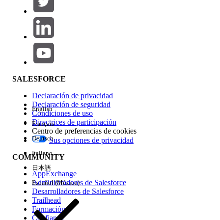
Agregar
Área de productos
Repercusión de función
SALESFORCE
Declaración de privacidad
Declaración de seguridad
English
Condiciones de uso
Directrices de participación
Français
Centro de preferencias de cookies
Deutsch
Sus opciones de privacidad
Edición
Italiano
COMMUNITY
日本語
AppExchange
Administradores de Salesforce
Español (México)
Desarrolladores de Salesforce
Trailhead
Experiencia
Formación
Confianza