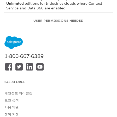
Unlimited
editions for Industries clouds where Context
Service and Data 360 are enabled.
USER PERMISSIONS NEEDED
To switch to custom data
Context Service Admin
space:
In Setup, find and select
Context Definitions
.
1-800-667-6389
The custom definition must already be mapped
NOTE
to DMOs in a default Data Space.
SALESFORCE
개인정보 처리방침
On the Custom Definitions tab, select the context
definition for which you want to switch from the default
보안 정책
Data Space.
사용 약관
Click the Map Data tab.
참여 지침
To create a new mapping, under the Data Space Mapping