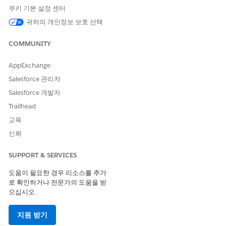
쿠키 기본 설정 센터
column, click
Select Dataspace
.
Enter a Context Mapping Name.
귀하의 개인정보 보호 선택
Select either
One data space for all DMOs
or
Individual
data space for each DMO
.
COMMUNITY
In
Select Target Data Space
, select the Data Space that
contains the corresponding DMOs.
AppExchange
Click Create New Mapping.
Salesforce 관리자
A new context mapping is created. To switch to the new
Salesforce 개발자
mapping, set it as the default mapping for this context
Trailhead
definition. The previous mapping is retained in your org.
교육
신뢰
이 기사를 통해 문제를 해결했습니까?
SUPPORT & SERVICES
개선을 위한 의견을 보내주세요.
도움이 필요한 경우 리소스를 추가
예
아니요
로 확인하거나 전문가의 도움을 받
으십시오.
지원 받기