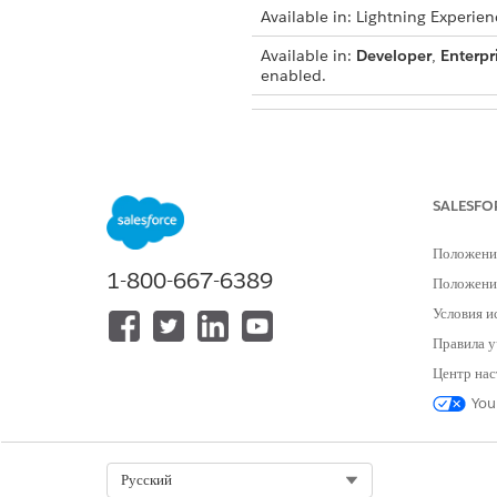
Available in: Lightning Experien
Available in:
Developer
,
Enterpr
enabled.
To switch to custom data space:
SALESFO
In Setup, find and select
Cont
Положени
The custom d
NOTE
1-800-667-6389
Положение
Условия и
On the Custom Definitions tab
Правила у
Click the Map Data tab.
Центр нас
To create a new mapping, un
You
Enter a Context Mapping Na
Select either
One data space 
In
Select Target Data Space
, 
Select Org
Русский
Click Create New Mapping.