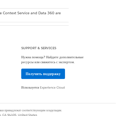
re Context Service and Data 360 are
SUPPORT & SERVICES
Нужна помощь? Найдите дополнительные
ресурсы или свяжитесь с экспертом.
e.
Получить поддержку
he default Data Space.
Используется
Experience Cloud
наки принадлежат соответствующим владельцам.
co, CA 94105, United States