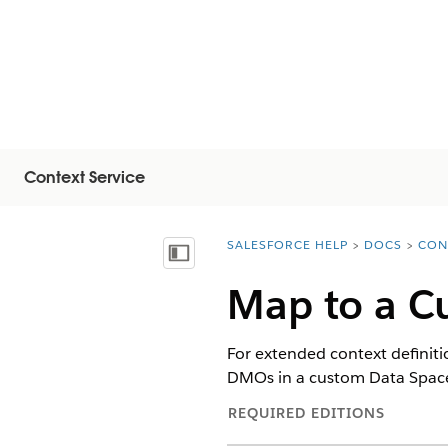
Context Service
SALESFORCE HELP
DOCS
CON
You are here:
Показать содержание
Map to a C
For extended context definit
DMOs in a custom Data Space 
REQUIRED EDITIONS