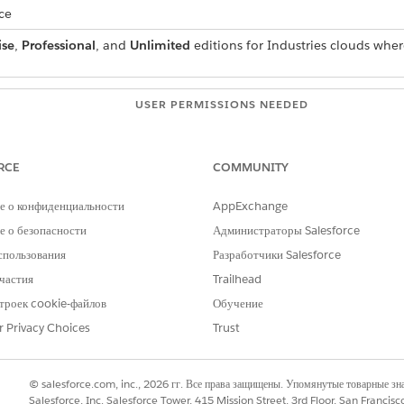
ce
ise
,
Professional
, and
Unlimited
editions for Industries clouds whe
USER PERMISSIONS NEEDED
Context Service Admin
RCE
COMMUNITY
ext Definitions
.
е о конфиденциальности
AppExchange
efinition must already be mapped to DMOs in a default Data Spac
 о безопасности
Администраторы Salesforce
спользования
Разработчики Salesforce
, select the context definition for which you want to switch from t
частия
Trailhead
троек cookie-файлов
Обучение
der the Data Space Mapping column, click
Select Dataspace
.
r Privacy Choices
Trust
me.
for all DMOs
or
Individual data space for each DMO
.
select the Data Space that contains the corresponding DMOs.
© salesforce.com, inc., 2026 гг. Все права защищены. Упомянутые товарные з
Salesforce, Inc. Salesforce Tower, 415 Mission Street, 3rd Floor, San Francis