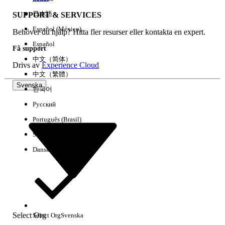
日本語
SUPPORT & SERVICES
Español (México)
Behöver du hjälp? Hitta fler resurser eller kontakta en expert.
Rensa alla
Klart
Español
Få support
中文（简体）
Drivs av
Experience Cloud
中文（繁體）
Svenska
한국어
Русский
Português (Brasil)
Suomi
Dansk
Inga resultat
Här är några söktips
Select Org
Select Org
Svenska
Kontrollera stavningen av dina nyckelord.