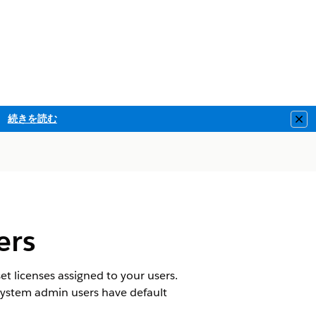
続きを読む
Clo
ers
et licenses assigned to your users.
 System admin users have default