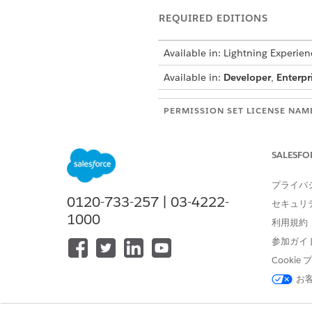
REQUIRED EDITIONS
Available in: Lightning Experien
Available in:
Developer
,
Enterpr
PERMISSION SET LICENSE NAM
Context Service Admin
SALESFO
Context Service Runtime
プライバ
0120-733-257 | 03-4222-
セキュリ
1000
利用規約
To view the count of Context S
Information
.
参加ガイ
Cooki
If you need more permission s
お
contact your Salesforce accou