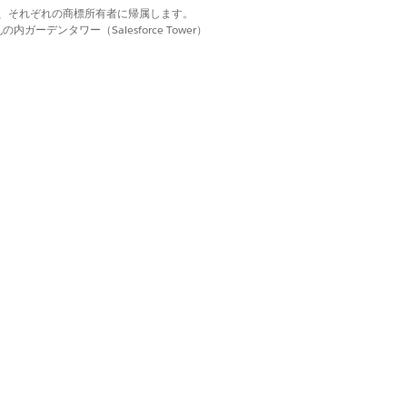
d. それぞれの商標は、それぞれの商標所有者に帰属します。
ーデンタワー（Salesforce Tower）
はい
いいえ