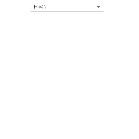
Select Org
日本語
この記事で問題は解決されましたか
ご意見をお待ちしております。