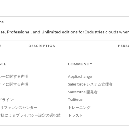
ce
ise
,
Professional
, and
Unlimited
editions for Industries clouds wher
E
DESCRIPTION
PERS
Lets admins create and manage all context
Conte
service objects and context definitions.
RCE
COMMUNITY
Grants read access for context definitions
Conte
and read and write access to all context
シーに関する声明
AppExchange
present in the cache.
ティに関する声明
Salesforce システム管理者
Salesforce 開発者
ervice permission set licenses that are available in your org,
ドライン:
Trailhead
e プリファレンスセンター
トレーニング
et licenses besides the ones that the Context Service licens
客様によるプライバシー設定の選択肢
トラスト
nt executive.