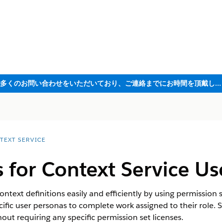
ただいま大変多くのお問い合わせをいただいており、ご連絡までにお時間を頂戴しております
TEXT SERVICE
 for Context Service Us
ext definitions easily and efficiently by using permission s
ific user personas to complete work assigned to their role.
out requiring any specific permission set licenses.