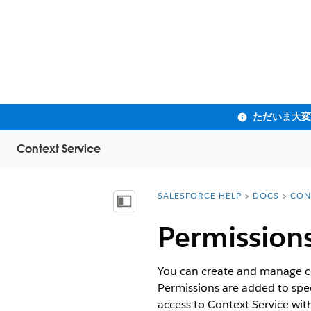
Context Service
SALESFORCE HELP
DOCS
CON
You are here:
目次を表示
Permissions
You can create and manage cont
Permissions are added to spec
access to Context Service with