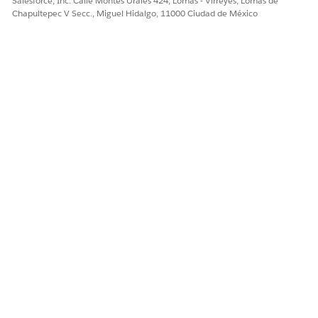
Salesforce, Inc. Calle Montes Urales 424, Lomas - Virreyes, Lomas de
Chapultepec V Secc., Miguel Hidalgo, 11000 Ciudad de México