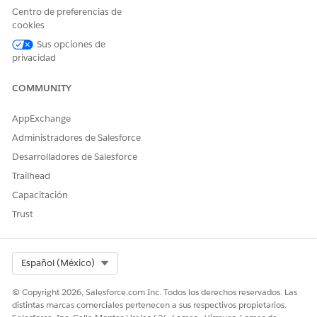
Centro de preferencias de
cookies
Sus opciones de
¿RESOLVIÓ ESTE ARTÍCULO SU PROBLEMA?
privacidad
¡Háganos saber cómo podemos mejorar!
COMMUNITY
Sí
No
AppExchange
Administradores de Salesforce
Desarrolladores de Salesforce
Trailhead
Capacitación
Trust
Select Org
Español (México)
© Copyright 2026, Salesforce.com Inc. Todos los derechos reservados. Las
distintas marcas comerciales pertenecen a sus respectivos propietarios.