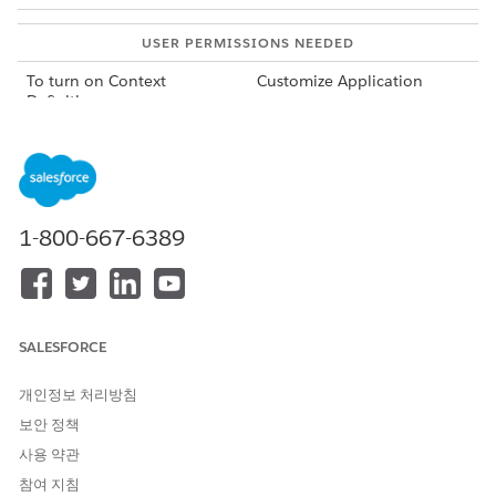
USER PERMISSIONS NEEDED
To turn on Context
Customize Application
Definitions:
From Setup, in the Quick Find box, enter
Context
Service
, and then select
Context Service Settings
.
Turn on
Context Definitions
.
1-800-667-6389
Permissions for Context Service Users
SALESFORCE
You can create and manage context definitions easily and
efficiently by using permission set licenses assigned to
개인정보 처리방침
your users. Permissions are added to specific user
personas to complete work assigned to their role. System
보안 정책
admin users have default access to Context Service
사용 약관
without requiring any specific permission set licenses.
참여 지침