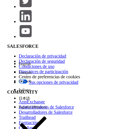
Agregar
Área de productos
Repercusión de función
SALESFORCE
Declaración de privacidad
Declaración de seguridad
English
Condiciones de uso
Directrices de participación
Français
Centro de preferencias de cookies
Deutsch
Sus opciones de privacidad
Edición
Italiano
COMMUNITY
日本語
AppExchange
Administradores de Salesforce
Español (México)
Desarrolladores de Salesforce
Trailhead
Experiencia
Formación
Confianza