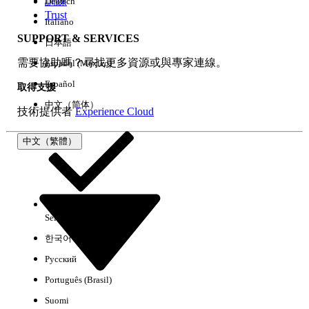
訓練
Deutsch
Trust
Italiano
SUPPORT & SERVICES
日本語
全部清除
完成
需要協助嗎？尋找更多資源或與專家連線。
Español (México)
Español
取得支援
中文（简体）
技術提供者
Experience Cloud
中文（繁體）
Select Org
中文（繁體）
한국어
Русский
沒有結果
Português (Brasil)
以下是搜尋小祕訣
Suomi