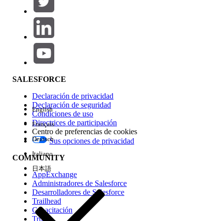
Agregar
Área de productos
Repercusión de función
SALESFORCE
Declaración de privacidad
Declaración de seguridad
English
Condiciones de uso
Directrices de participación
Français
Centro de preferencias de cookies
Deutsch
Sus opciones de privacidad
Edición
Italiano
COMMUNITY
日本語
AppExchange
Administradores de Salesforce
Desarrolladores de Salesforce
Trailhead
Experiencia
Capacitación
Trust