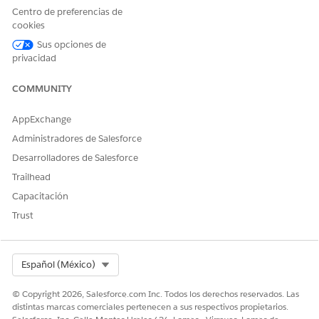
Centro de preferencias de
cookies
Sus opciones de
¿RESOLVIÓ ESTE ARTÍCULO SU PROBLEMA?
privacidad
¡Háganos saber cómo podemos mejorar!
COMMUNITY
Sí
No
AppExchange
Administradores de Salesforce
Desarrolladores de Salesforce
Trailhead
Capacitación
Trust
Select Org
Español (México)
© Copyright 2026, Salesforce.com Inc. Todos los derechos reservados. Las
distintas marcas comerciales pertenecen a sus respectivos propietarios.