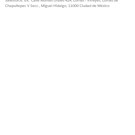
Salesforce, Inc. Calle Montes Urales 424, Lomas - Virreyes, Lomas de
Chapultepec V Secc., Miguel Hidalgo, 11000 Ciudad de México