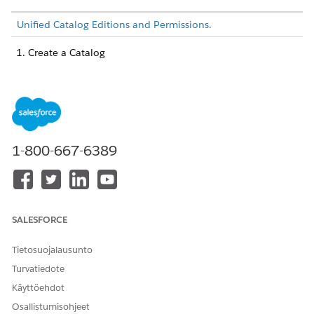
Unified Catalog Editions and Permissions.
Create a Catalog
In the left panel of Unified Catalog, select
Catalogs
.
In the top right corner of the Catalogs list view page,
select
New Catalog
.
Under Information, enter a name and description for
the catalog.
Enter a code and select the catalog type.
1-800-667-6389
Set the start and end dates.
Save your changes.
Create a Catalog Category
From the App Launcher, find and select
Unified
SALESFORCE
Catalog
, and then select
Categories
.
Select
New
.
Tietosuojalausunto
Enter a name, and select a parent category, if
applicable.
Turvatiedote
Assign an existing catalog.
Käyttöehdot
Enter a description, sort order, and code.
Osallistumisohjeet
Select whether to show the category in the menu.