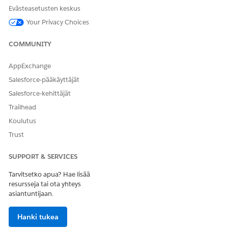
Evästeasetusten keskus
Save your changes.
Your Privacy Choices
COMMUNITY
RATKAISIKO TÄMÄ ARTIKKELI ONGELMASI?
Anna palautetta, jotta voimme kehittyä!
AppExchange
Salesforce-pääkäyttäjät
Kyllä
Ei
Salesforce-kehittäjät
Trailhead
Koulutus
Trust
SUPPORT & SERVICES
Tarvitsetko apua? Hae lisää
resursseja tai ota yhteys
asiantuntijaan.
Hanki tukea