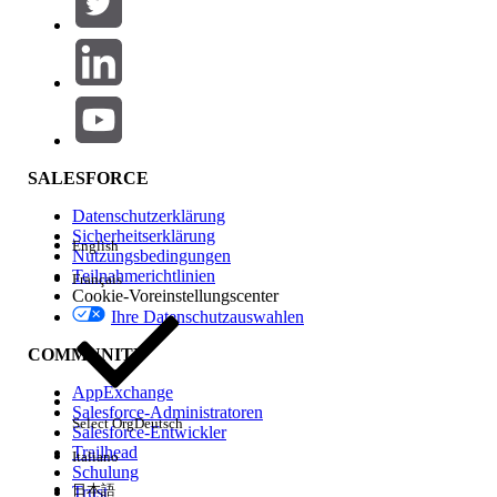
Produktbereich
Hinzufügen
Auswirkungen auf Funktionen
SALESFORCE
Datenschutzerklärung
Sicherheitserklärung
English
Nutzungsbedingungen
Teilnahmerichtlinien
Français
Cookie-Voreinstellungscenter
Ihre Datenschutzauswahlen
Edition
COMMUNITY
AppExchange
Salesforce-Administratoren
Select Org
Deutsch
Salesforce-Entwickler
Trailhead
Italiano
Erfahrung
Schulung
日本語
Trust