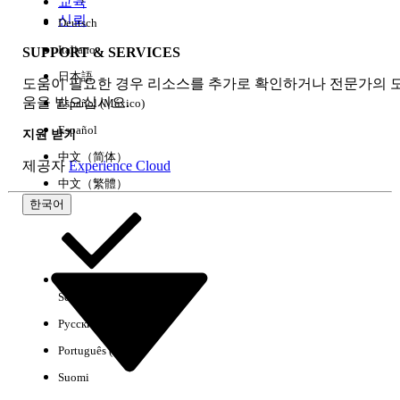
교육
신뢰
Deutsch
Italiano
SUPPORT & SERVICES
모두 지우기
완료
日本語
도움이 필요한 경우 리소스를 추가로 확인하거나 전문가의 
움을 받으십시오.
Español (México)
Español
지원 받기
中文（简体）
제공자
Experience Cloud
中文（繁體）
한국어
Select Org
한국어
Русский
결과 없음
Português (Brasil)
몇 가지 검색 팁
Suomi