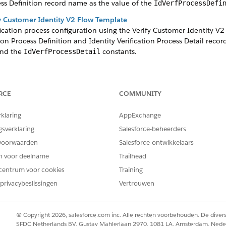
cess Definition record name as the value of the
IdVerfProcessDefi
fy Customer Identity V2 Flow Template
fication process configuration using the Verify Customer Identity V
tion Process Definition and Identity Verification Process Detail recor
nd the
constants.
IdVerfProcessDetail
fy Customer Identity Base V2 Flow Template
ty Base V2 flow template if you need the flexibility to launch the ide
d page.
RCE
COMMUNITY
rklaring
AppExchange
gsverklaring
Salesforce-beheerders
EM OPGELOST?
voorwaarden
Salesforce-ontwikkelaars
oen om te verbeteren!
en voor deelname
Trailhead
centrum voor cookies
Training
privacybeslissingen
Vertrouwen
© Copyright 2026, salesforce.com inc. Alle rechten voorbehouden. De dive
SFDC Netherlands BV, Gustav Mahlerlaan 2970, 1081 LA, Amsterdam, Nede