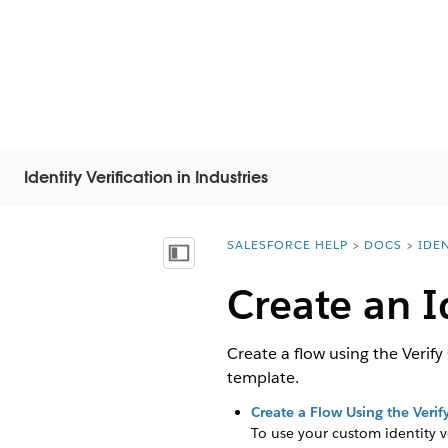
Identity Verification in Industries
SALESFORCE HELP
DOCS
IDEN
You are here:
Inhoudsopgave weergeven
Create an I
Create a flow using the Verify
template.
Create a Flow Using the Verif
To use your custom identity ve