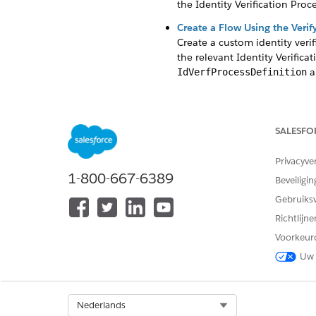
the Identity Verification Pro
Create a Flow Using the Veri
Create a custom identity veri
the relevant Identity Verifica
a
IdVerfProcessDefinition
Create a Flow Using the Veri
Use the Verify Customer Identi
bar or from a Lightning recor
SALESFO
Privacyve
1-800-667-6389
Beveiligin
HEEFT DIT ARTIKEL UW PROBLE
Gebruiks
Laat ons weten wat we kunnen d
Richtlijn
Voorkeur
Uw 
Select Org
Nederlands