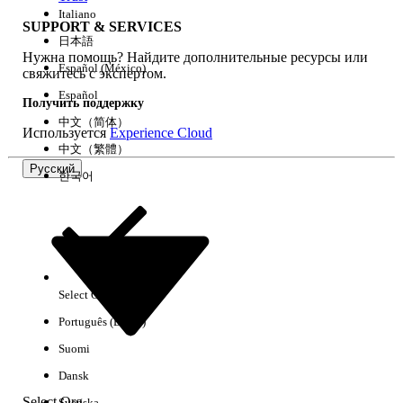
Italiano
SUPPORT & SERVICES
日本語
Нужна помощь? Найдите дополнительные ресурсы или
Очистить все
Готово
Español (México)
свяжитесь с экспертом.
Español
Получить поддержку
中文（简体）
Используется
Experience Cloud
中文（繁體）
Русский
한국어
Select Org
Русский
Português (Brasil)
Результаты отсутствуют
Suomi
Ниже приведены некоторые советы по поиску.
Dansk
Проверьте орфографию ключевых слов.
Select Org
Svenska