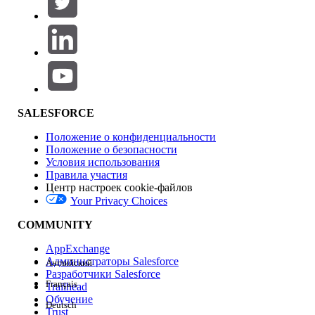
Добавить
Область продуктов
Влияние на функции
SALESFORCE
Положение о конфиденциальности
Положение о безопасности
Условия использования
Правила участия
Центр настроек cookie-файлов
Your Privacy Choices
Версия
COMMUNITY
AppExchange
Администраторы Salesforce
Английский
Разработчики Salesforce
Français
Trailhead
Возможности
Обучение
Deutsch
Trust