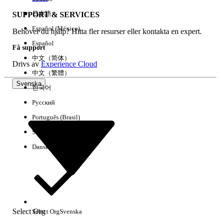
日本語
SUPPORT & SERVICES
Español (México)
Behöver du hjälp? Hitta fler resurser eller kontakta en expert.
Rensa alla
Klart
Español
Få support
中文（简体）
Drivs av
Experience Cloud
中文（繁體）
Svenska
한국어
Русский
Português (Brasil)
Suomi
Dansk
Inga resultat
Här är några söktips
Select Org
Select Org
Svenska
Kontrollera stavningen av dina nyckelord.