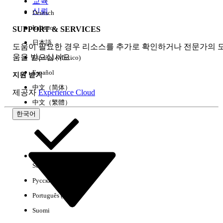
교육
신뢰
Deutsch
Italiano
SUPPORT & SERVICES
모두 지우기
완료
日本語
도움이 필요한 경우 리소스를 추가로 확인하거나 전문가의 
움을 받으십시오.
Español (México)
Español
지원 받기
中文（简体）
제공자
Experience Cloud
中文（繁體）
한국어
Select Org
한국어
Русский
결과 없음
Português (Brasil)
몇 가지 검색 팁
Suomi