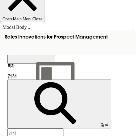
Open Main Menu
Close
Modal Body...
Sales Innovations for Prospect Management
목차
검색
목차 표시
목차
검색